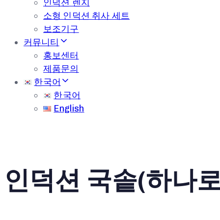
인덕션 렌지
소형 인덕션 취사 세트
보조기구
커뮤니티
홍보센터
제품문의
한국어
한국어
English
인덕션 국솥(하나로