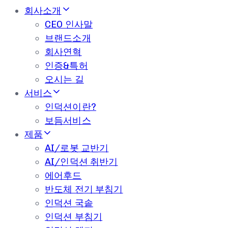
회사소개
CEO 인사말
브랜드소개
회사연혁
인증&특허
오시는 길
서비스
인덕션이란?
보듬서비스
제품
AI/로봇 교반기
AI/인덕션 취반기
에어후드
반도체 전기 부침기
인덕션 국솥
인덕션 부침기