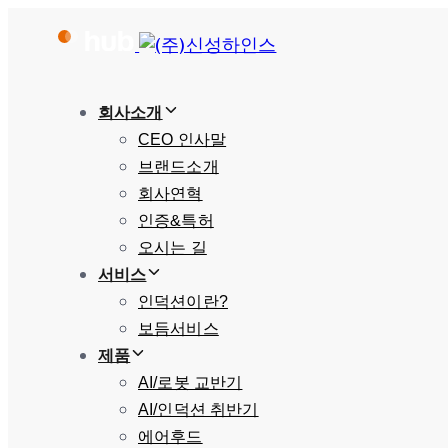
Skip
Skip
links
to
primary
회사소개
navigation
CEO 인사말
Skip
브랜드소개
to
회사연혁
content
인증&특허
오시는 길
서비스
인덕션이란?
보듬서비스
제품
AI/로봇 교반기
AI/인덕션 취반기
에어후드