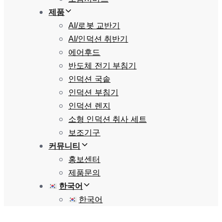
제품
AI/로봇 교반기
AI/인덕션 취반기
에어후드
반도체 전기 부침기
인덕션 국솥
인덕션 부침기
인덕션 렌지
소형 인덕션 취사 세트
보조기구
커뮤니티
홍보센터
제품문의
한국어
한국어