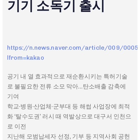
기기 소독기 출시
https://n.news.naver.com/article/009/000
lfrom=kakao
공기 내 열 효과적으로 재순환시키는 특허기술
로
불필요한 전류 소모 막아…탄소배출 감축에
기여
학교·병원·산업체·군부대 등 해썹 사업장에 최적
화
‘탈수도권’ 러시 때 역발상으로 대구서 인천으
로 이전
지난해 모범납세자 선정, 기부 등 지역사회 공헌