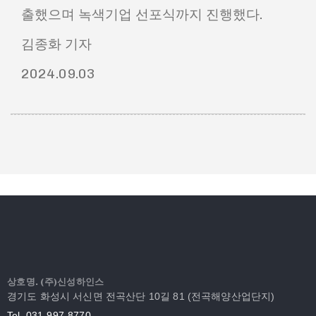
출했으며 녹색기업 선포식까지 진행했다.
김종화 기자
2024.09.03
상호명. (주)신성하인스
경기도 화성시 서신면 전곡산단 10길 81 (전곡해양산업단지)
Tel. 031-997-8770