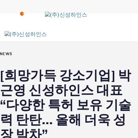
Skip
Skip
links
to
primary
navigation
To
Skip
na
to
PUBLISHED
content
IN:
NEWS
[희망가득 강소기업] 박
근영 신성하인스 대표
“다양한 특허 보유 기술
력 탄탄… 올해 더욱 성
장 박차”