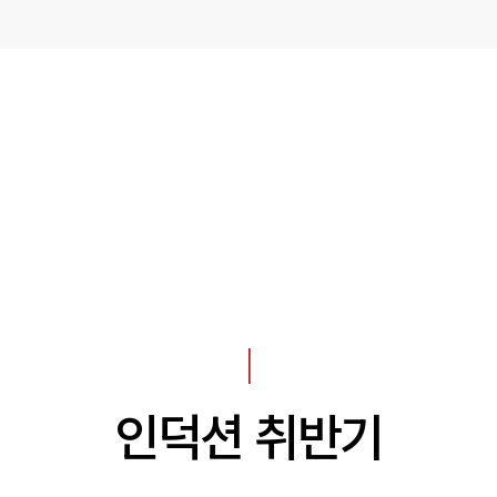
I
인덕션 취반기