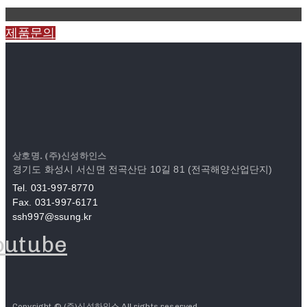
제품문의
상호명. (주)신성하인스
경기도 화성시 서신면 전곡산단 10길 81 (전곡해양산업단지)
Tel. 031-997-8770
Fax. 031-997-6171
ssh997@ssung.kr
outube
Copyright © (주)신성하인스 All rights reserved.