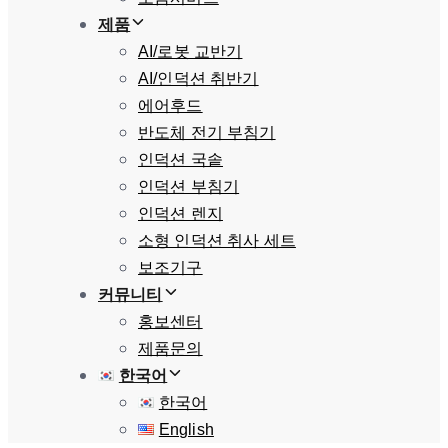
제품
AI/로봇 교반기
AI/인덕션 취반기
에어후드
반도체 전기 부침기
인덕션 국솥
인덕션 부침기
인덕션 렌지
소형 인덕션 취사 세트
보조기구
커뮤니티
홍보센터
제품문의
한국어
한국어
English