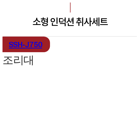
I
소형 인덕션 취사세트
SSH-J750
조리대