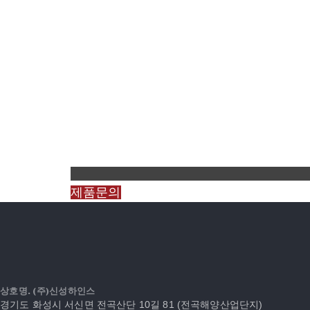
제품문의
상호명. (주)신성하인스
경기도 화성시 서신면 전곡산단 10길 81 (전곡해양산업단지)