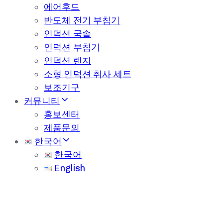
에어후드
반도체 전기 부침기
인덕션 국솥
인덕션 부침기
인덕션 렌지
소형 인덕션 취사 세트
보조기구
커뮤니티
홍보센터
제품문의
한국어
한국어
English