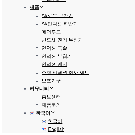
제품
AI/로봇 교반기
AI/인덕션 취반기
에어후드
반도체 전기 부침기
인덕션 국솥
인덕션 부침기
인덕션 렌지
소형 인덕션 취사 세트
보조기구
커뮤니티
홍보센터
제품문의
한국어
한국어
English