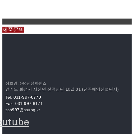
제품문의
상호명. (주)신성하인스
경기도 화성시 서신면 전곡산단 10길 81 (전곡해양산업단지)
Tel. 031-997-8770
Fax. 031-997-6171
ssh997@ssung.kr
outube