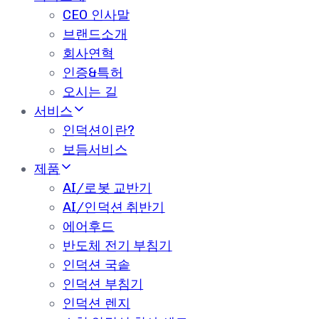
CEO 인사말
브랜드소개
회사연혁
인증&특허
오시는 길
서비스
인덕션이란?
보듬서비스
제품
AI/로봇 교반기
AI/인덕션 취반기
에어후드
반도체 전기 부침기
인덕션 국솥
인덕션 부침기
인덕션 렌지