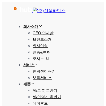
Skip
Skip
links
to
primary
회사소개
navigation
CEO 인사말
Skip
브랜드소개
to
회사연혁
content
인증&특허
오시는 길
서비스
인덕션이란?
보듬서비스
제품
AI/로봇 교반기
AI/인덕션 취반기
에어후드