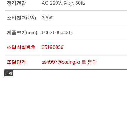
정격전압
AC 220V, 단상, 60㎐
소비전력(kW)
3.5㎾
제품크기(mm)
600×600×430
조달식별번호
25190836
조달단가
ssh997@ssung.kr 로 문의
List