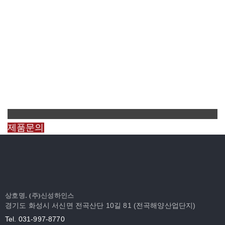
제품문의
상호명. (주)신성하인스
경기도 화성시 서신면 전곡산단 10길 81 (전곡해양산업단지)
Tel. 031-997-8770