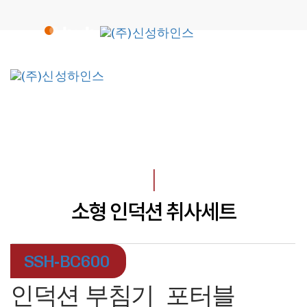
Skip
Skip
links
to
primary
navigation
To
Skip
na
to
content
I
소형 인덕션 취사세트
SSH-BC600
인덕션 부침기_포터블