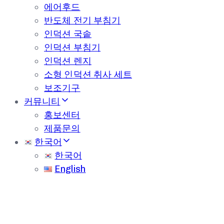
에어후드
반도체 전기 부침기
인덕션 국솥
인덕션 부침기
인덕션 렌지
소형 인덕션 취사 세트
보조기구
커뮤니티
홍보센터
제품문의
한국어
한국어
English