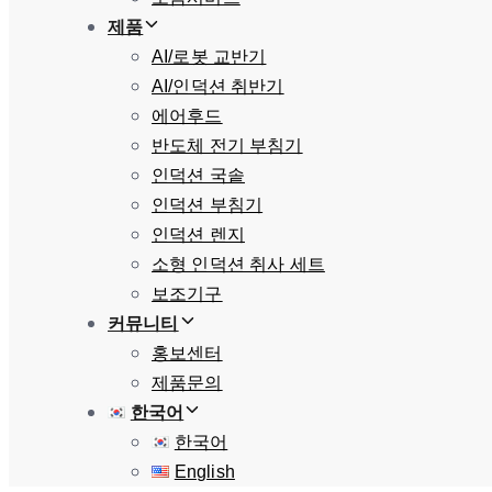
제품
AI/로봇 교반기
AI/인덕션 취반기
에어후드
반도체 전기 부침기
인덕션 국솥
인덕션 부침기
인덕션 렌지
소형 인덕션 취사 세트
보조기구
커뮤니티
홍보센터
제품문의
한국어
한국어
English