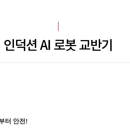
I
인덕션 AI 로봇 교반기
부터 안전!