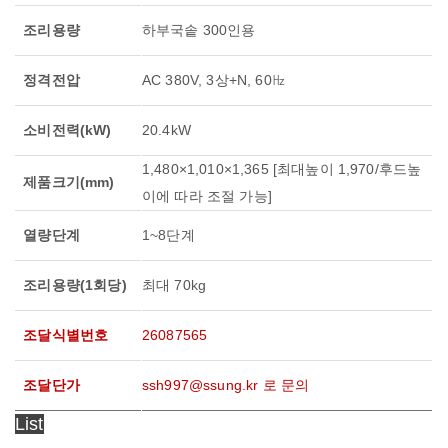
조리용량
하부국솥 300인용
정격전압
AC 380V, 3상+N, 60㎐
소비전력(kW)
20.4kW
1,480×1,010×1,365 [최대높이 1,970
/
후드높
제품크기(mm)
이에 따라 조절 가능
]
열량단계
1~8단계
조리용량(1회당)
최대 70kg
조달식별번호
26087565
조달단가
ssh997@ssung.kr 로 문의
List