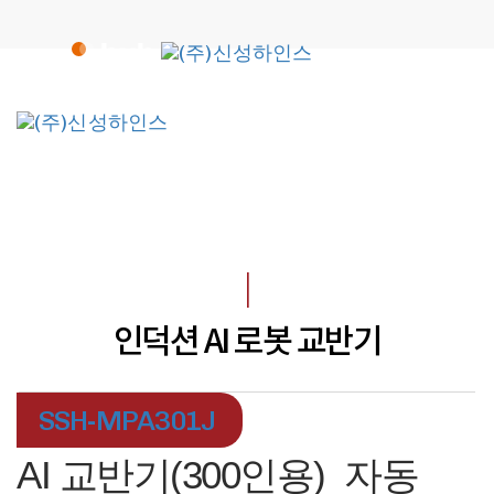
Skip
Skip
links
to
primary
navigation
To
Skip
na
to
content
I
인덕션 AI 로봇 교반기
SSH-MPA301J
AI 교반기(300인용)_자동